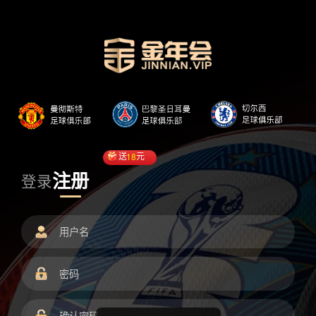
送
18
元
注册
登录