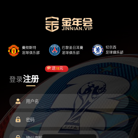
送
18
元
注册
登录