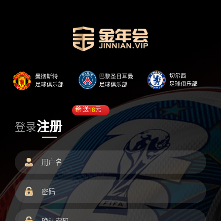
送
18
元
注册
登录